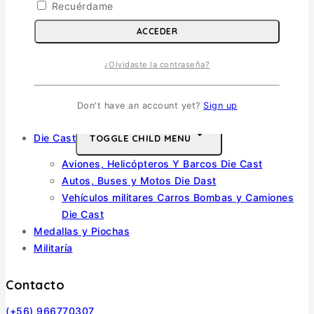
Recuérdame
Escala 1/35
ACCEDER
Escala 1/72
Otras
¿Olvidaste la contraseña?
Soldados
Barcos
Don't have an account yet?
Sign up
Autos y Motos
Die Cast
TOGGLE CHILD MENU
Aviones, Helicópteros Y Barcos Die Cast
Autos, Buses y Motos Die Dast
Vehículos militares Carros Bombas y Camiones
Die Cast
Medallas y Piochas
Militaría
Contacto
(+56) 966770307