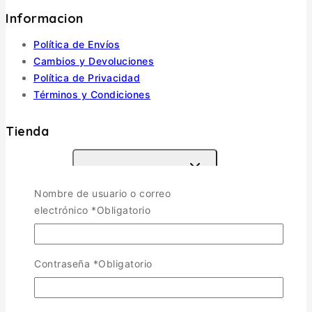
Informacion
Política de Envíos
Cambios y Devoluciones
Política de Privacidad
Términos y Condiciones
Tienda
Aviones
TOGGLE CHILD MENU
Nombre de usuario o correo
Escala 1/72
electrónico
*
Obligatorio
Escala 1/48
Escala 1/144
Escala 1/32
Otras
Contraseña
*
Obligatorio
Helicópteros
Vehiculos Militares
TOGGLE CHILD MENU