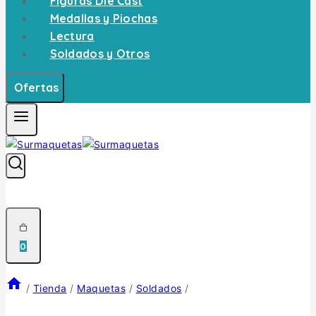
Figuras Die Cast
Medallas y Piochas
Lectura
Soldados y Otros
Ofertas
0
/
Tienda
/
Maquetas
/
Soldados
/