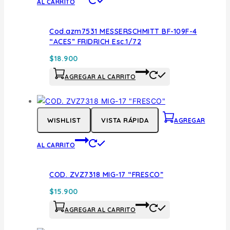
AL CARRITO
Cod.azm7531 MESSERSCHMITT BF-109F-4
“ACES” FRIDRICH Esc.1/72
$
18.900
AGREGAR AL CARRITO
WISHLIST
VISTA RÁPIDA
AGREGAR
AL CARRITO
COD. ZVZ7318 MIG-17 “FRESCO”
$
15.900
AGREGAR AL CARRITO