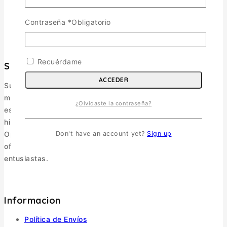
Contraseña
*
Obligatorio
Recuérdame
Surmaquetas
ACCEDER
Surmaquetas es una tienda online de maquetismo y
modelismo ubicada en Valdivia, Región de Los Ríos. Nos
¿Olvidaste la contraseña?
especializamos en maquetismo militar, figuras, libros de
historia y accesorios.
Operamos como e-commerce, enviando a todo Chile y
Don't have an account yet?
Sign up
ofreciendo una selección pensada para coleccionistas y
entusiastas.
Informacion
Política de Envíos