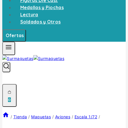
Figuras Die Cast
Medallas y Piochas
Lectura
Soldados y Otros
Ofertas
0
/
Tienda
/
Maquetas
/
Aviones
/
Escala 1/72
/