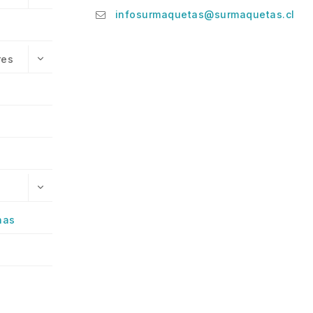
infosurmaquetas@surmaquetas.cl
res
has