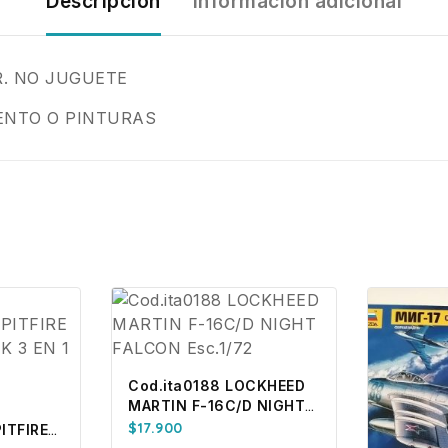
Descripción
Información adicional
R. NO JUGUETE
ENTO O PINTURAS
Cod.ita0188 LOCKHEED
MARTIN F-16C/D NIGHT
FALCON Esc.1/72
$
17.900
ITFIRE