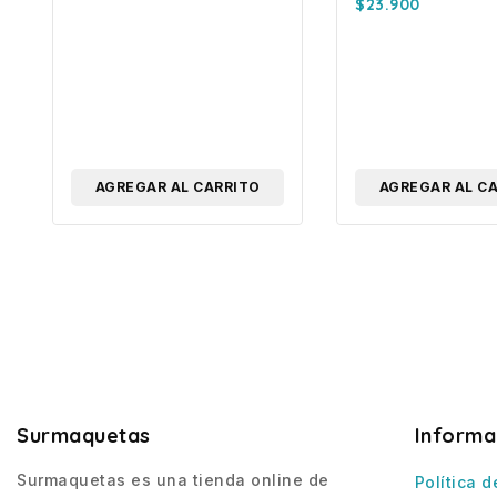
MK.9/16 JOY PAC
$
23.900
Esc,1/72
AGREGAR AL CARRITO
AGREGAR AL C
Surmaquetas
Informa
Surmaquetas es una tienda online de
Política d