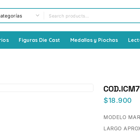
rios
Figuras Die Cast
Medallas y Piochas
Lect
COD.ICM7
$
18.900
MODELO MAR
LARGO APROX