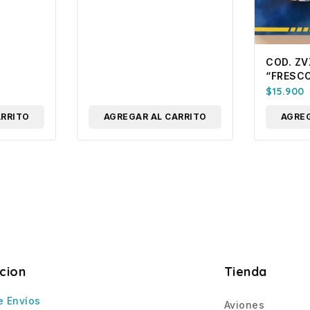
K 3 EN 1
COD. ZV
“FRESC
$
15.900
ARRITO
AGREGAR AL CARRITO
AGREG
cion
Tienda
e Envíos
Aviones