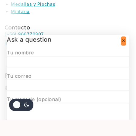
Medallas y Piochas
Militaría
Contacto
(+56) 966770307
Ask a question
infosurmaquetas@surmaquetas.cl
Tu nombre
Tu correo
© 2026 Surmaquetas
Tu mensaje (opcional)