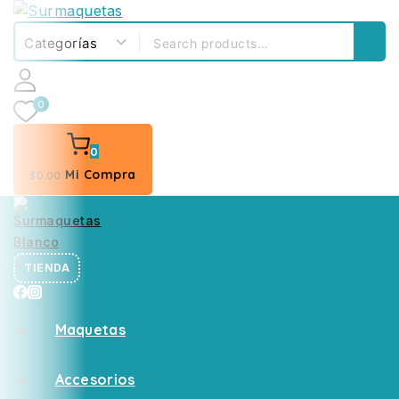
0
0
Mi Compra
$
0
.00
TIENDA
Maquetas
Accesorios