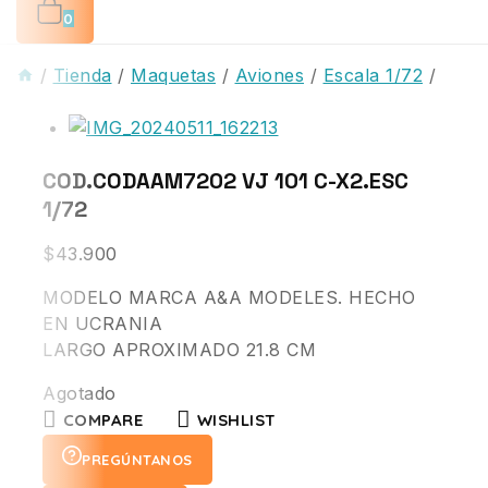
0
/
Tienda
/
Maquetas
/
Aviones
/
Escala 1/72
/
COD.CODAAM7202 VJ 101 C-X2.ESC
1/72
$
43.900
MODELO MARCA A&A MODELES. HECHO
EN UCRANIA
LARGO APROXIMADO 21.8 CM
Agotado
COMPARE
WISHLIST
PREGÚNTANOS