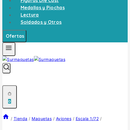
Figuras Die Cast
Medallas y Piochas
Lectura
Soldados y Otros
Ofertas
0
/
Tienda
/
Maquetas
/
Aviones
/
Escala 1/72
/