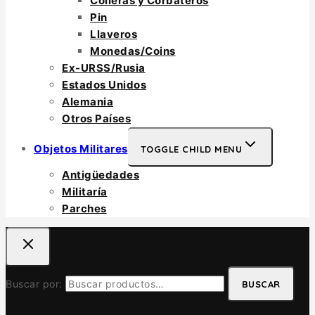
Colleras y Corbateros
Pin
Llaveros
Monedas/Coins
Ex-URSS/Rusia
Estados Unidos
Alemania
Otros Países
Objetos Militares
TOGGLE CHILD MENU
Antigüedades
Militaría
Parches
Buscar por:
BUSCAR