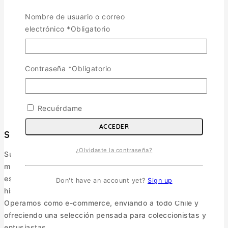
Cod.ita0188 LOCKHEED MARTIN F-16C/D
Nombre de usuario o correo
NIGHT FALCON Esc.1/72
electrónico
*
Obligatorio
$
17.900
AGREGAR AL CARRITO
Contraseña
*
Obligatorio
Recuérdame
ACCEDER
Surmaquetas
¿Olvidaste la contraseña?
Surmaquetas es una tienda online de maquetismo y
modelismo ubicada en Valdivia, Región de Los Ríos. Nos
especializamos en maquetismo militar, figuras, libros de
Don't have an account yet?
Sign up
historia y accesorios.
Operamos como e-commerce, enviando a todo Chile y
ofreciendo una selección pensada para coleccionistas y
entusiastas.