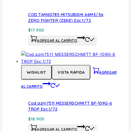
COD.TAM60785 MITSUBISHI A6M3/3a
ZERO FIGHTER (ZEKE) Esc.1/72
$
17.900
AGREGAR AL CARRITO
WISHLIST
VISTA RÁPIDA
AGREGAR
AL CARRITO
Cod.azm7511 MESSERSCHMITT BF-109G-6
TROP Esc.1/72
$
18.900
AGREGAR AL CARRITO