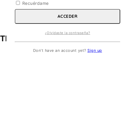
Recuérdame
ACCEDER
¿Olvidaste la contraseña?
T Mk.I. ESC 1/72
Don't have an account yet?
Sign up