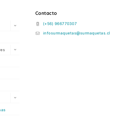
Contacto
(+56) 966770307
infosurmaquetas@surmaquetas.cl
res
has