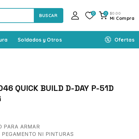
$
0
.00
0
0
BUSCAR
Mi Compra
Ofertas
ura
Soldados y Otros
046 QUICK BUILD D-DAY P-51D
G
O PARA ARMAR
E PEGAMENTO NI PINTURAS