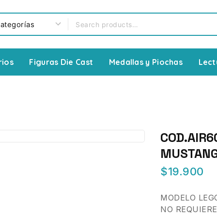
rios
Figuras Die Cast
Medallas y Piochas
Lect
COD.AIR6
MUSTAN
$
19.900
MODELO LEG
NO REQUIER