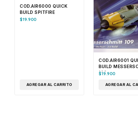
COD.AIR6000 QUICK
BUILD SPITFIRE
$
19.900
COD.AIR6001 QU
BUILD MESSERS
109
$
19.900
AGREGAR AL CARRITO
AGREGAR AL C