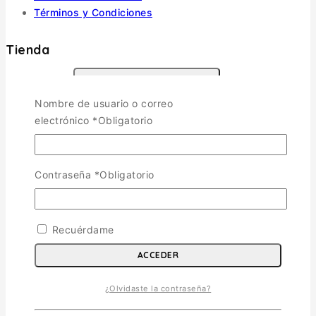
Términos y Condiciones
Tienda
Aviones
TOGGLE CHILD MENU
Nombre de usuario o correo
Escala 1/72
electrónico
*
Obligatorio
Escala 1/48
Escala 1/144
Escala 1/32
Contraseña
*
Obligatorio
Otras
Helicópteros
Recuérdame
Vehiculos Militares
TOGGLE CHILD MENU
ACCEDER
Escala 1/35
Escala 1/72
¿Olvidaste la contraseña?
Otras
Soldados