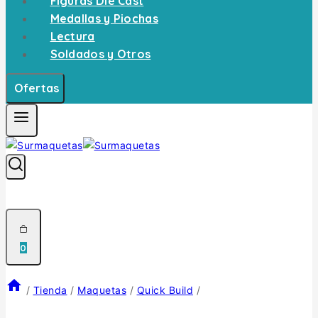
Figuras Die Cast
Medallas y Piochas
Lectura
Soldados y Otros
Ofertas
0
/
Tienda
/
Maquetas
/
Quick Build
/