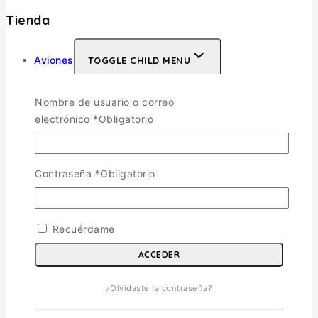
Tienda
Aviones
TOGGLE CHILD MENU
Escala 1/72
Nombre de usuario o correo
Escala 1/48
electrónico
*
Obligatorio
Escala 1/144
Escala 1/32
Otras
Helicópteros
Contraseña
*
Obligatorio
Vehiculos Militares
TOGGLE CHILD MENU
Escala 1/35
Recuérdame
Escala 1/72
ACCEDER
Otras
Soldados
¿Olvidaste la contraseña?
Barcos
Autos y Motos