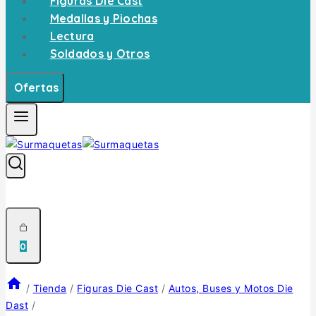
Figuras Die Cast
Medallas y Piochas
Lectura
Soldados y Otros
Ofertas
0
/
Tienda
/
Figuras Die Cast
/
Autos, Buses y Motos Die
Dast
/