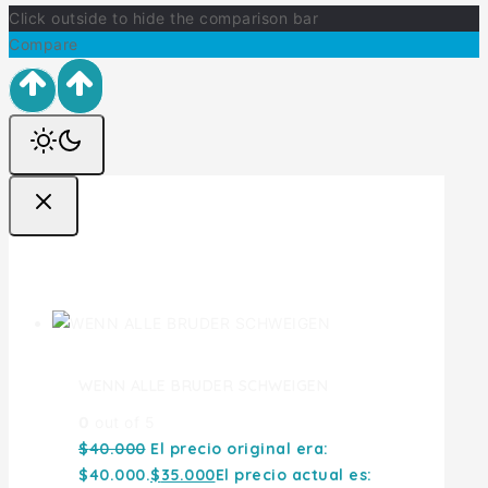
Click outside to hide the comparison bar
Compare
Ofertas
WENN ALLE BRUDER SCHWEIGEN
0
out of 5
$
40.000
El precio original era:
$40.000.
$
35.000
El precio actual es: