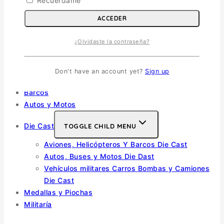
Recuérdame
Helicópteros
ACCEDER
Vehiculos Militares
TOGGLE CHILD MENU
¿Olvidaste la contraseña?
Escala 1/35
Escala 1/72
Otras
Don't have an account yet?
Sign up
Soldados
Barcos
Autos y Motos
Die Cast
TOGGLE CHILD MENU
Aviones, Helicópteros Y Barcos Die Cast
Autos, Buses y Motos Die Dast
Vehículos militares Carros Bombas y Camiones
Die Cast
Medallas y Piochas
Militaría