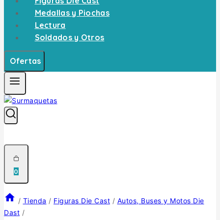
Figuras Die Cast
Medallas y Piochas
Lectura
Soldados y Otros
Ofertas
0
/
Tienda
/
Figuras Die Cast
/
Autos, Buses y Motos Die
Dast
/