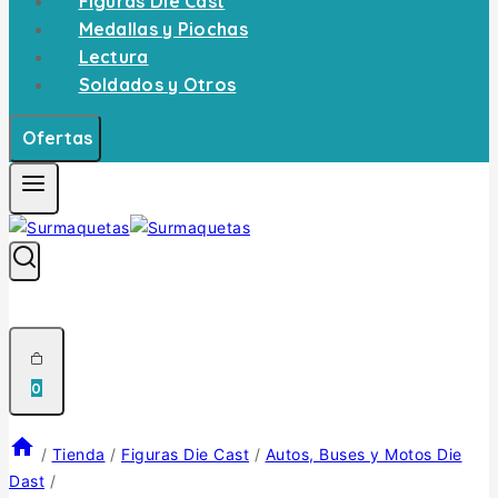
Figuras Die Cast
Medallas y Piochas
Lectura
Soldados y Otros
Ofertas
0
/
Tienda
/
Figuras Die Cast
/
Autos, Buses y Motos Die
Dast
/