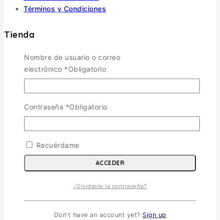
Términos y Condiciones
Tienda
Nombre de usuario o correo
Aviones
TOGGLE CHILD MENU
electrónico
*
Obligatorio
Escala 1/72
Escala 1/48
Escala 1/144
Contraseña
*
Obligatorio
Escala 1/32
Otras
Helicópteros
Recuérdame
Vehiculos Militares
TOGGLE CHILD MENU
ACCEDER
Escala 1/35
¿Olvidaste la contraseña?
Escala 1/72
Otras
Soldados
Don't have an account yet?
Sign up