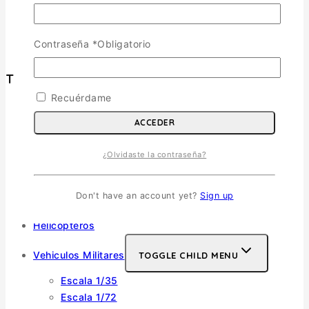
Cambios y Devoluciones
Política de Privacidad
Términos y Condiciones
Contraseña
*
Obligatorio
Tienda
Recuérdame
Aviones
TOGGLE CHILD MENU
ACCEDER
Escala 1/72
¿Olvidaste la contraseña?
Escala 1/48
Escala 1/144
Escala 1/32
Don't have an account yet?
Sign up
Otras
Helicópteros
Vehiculos Militares
TOGGLE CHILD MENU
Escala 1/35
Escala 1/72