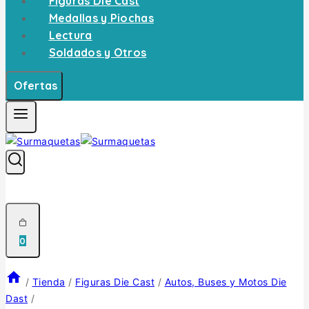
Figuras Die Cast
Medallas y Piochas
Lectura
Soldados y Otros
Ofertas
0
/
Tienda
/
Figuras Die Cast
/
Autos, Buses y Motos Die
Dast
/