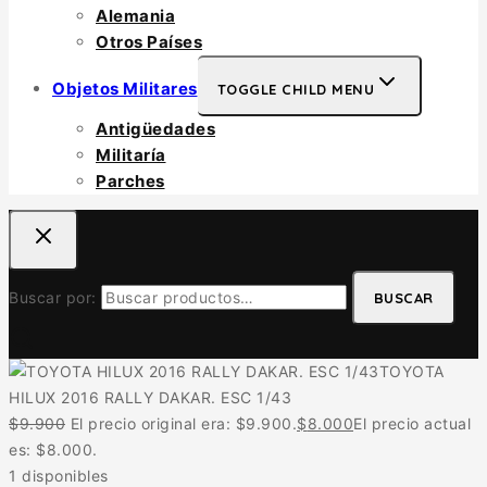
Alemania
Otros Países
Objetos Militares
TOGGLE CHILD MENU
Antigüedades
Militaría
Parches
Buscar por:
BUSCAR
TOYOTA
HILUX 2016 RALLY DAKAR. ESC 1/43
$
9.900
El precio original era: $9.900.
$
8.000
El precio actual
es: $8.000.
1 disponibles