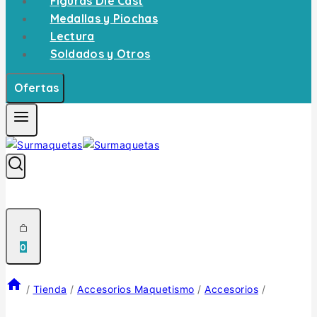
Figuras Die Cast
Medallas y Piochas
Lectura
Soldados y Otros
Ofertas
0
/
Tienda
/
Accesorios Maquetismo
/
Accesorios
/