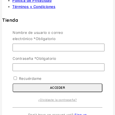
Política de Privacidad
Términos y Condiciones
Tienda
Nombre de usuario o correo
Aviones
TOGGLE CHILD MENU
electrónico
*
Obligatorio
Escala 1/72
Escala 1/48
Escala 1/144
Contraseña
*
Obligatorio
Escala 1/32
Otras
Helicópteros
Recuérdame
Vehiculos Militares
TOGGLE CHILD MENU
ACCEDER
Escala 1/35
¿Olvidaste la contraseña?
Escala 1/72
Otras
Soldados
Don't have an account yet?
Sign up