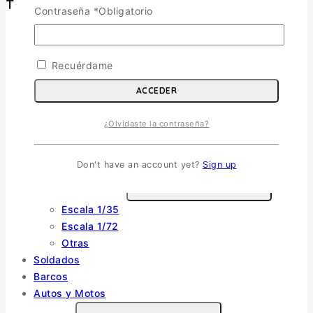
Tienda
Contraseña
*
Obligatorio
Aviones
TOGGLE CHILD MENU
Recuérdame
Escala 1/72
Escala 1/48
ACCEDER
Escala 1/144
Escala 1/32
¿Olvidaste la contraseña?
Otras
Helicópteros
Don't have an account yet?
Sign up
Vehiculos Militares
TOGGLE CHILD MENU
Escala 1/35
Escala 1/72
Otras
Soldados
Barcos
Autos y Motos