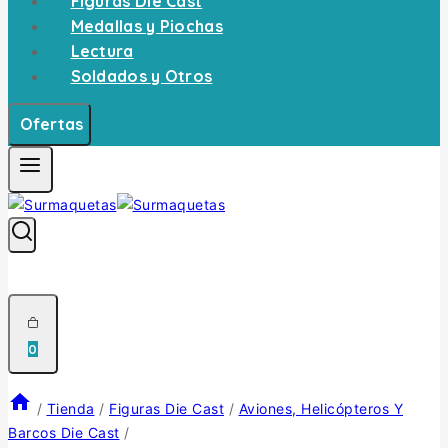
Figuras Die Cast
Medallas y Piochas
Lectura
Soldados y Otros
Ofertas
0
/
Tienda
/
Figuras Die Cast
/
Aviones, Helicópteros Y
Barcos Die Cast
/