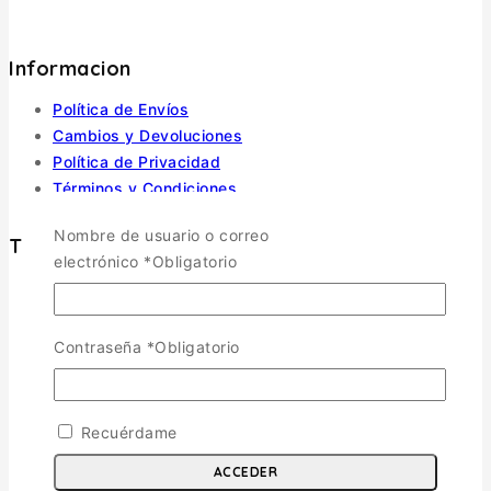
Informacion
Política de Envíos
Cambios y Devoluciones
Política de Privacidad
Términos y Condiciones
Nombre de usuario o correo
Tienda
electrónico
*
Obligatorio
Aviones
TOGGLE CHILD MENU
Contraseña
*
Obligatorio
Escala 1/72
Escala 1/48
Escala 1/144
Escala 1/32
Recuérdame
Otras
ACCEDER
Helicópteros