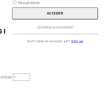
Recuérdame
ACCEDER
¿Olvidaste la contraseña?
 KC/RC-135 ESC 1/72
Don't have an account yet?
Sign up
ntidad