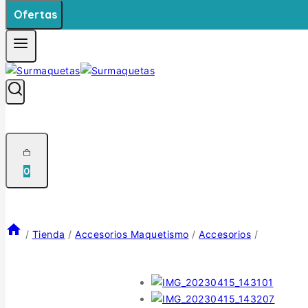
Ofertas
0
/
Tienda
/
Accesorios Maquetismo
/
Accesorios
/