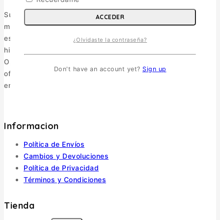
Surmaquetas es una tienda online de maquetismo y
ACCEDER
modelismo ubicada en Valdivia, Región de Los Ríos. Nos
especializamos en maquetismo militar, figuras, libros de
¿Olvidaste la contraseña?
historia y accesorios.
Operamos como e-commerce, enviando a todo Chile y
Don't have an account yet?
Sign up
ofreciendo una selección pensada para coleccionistas y
entusiastas.
Informacion
Política de Envíos
Cambios y Devoluciones
Política de Privacidad
Términos y Condiciones
Tienda