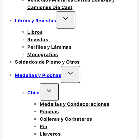
Camiones Die Cast
TOGGLE
Libros y Revistas
CHILD
Libros
MENU
Revistas
Perfiles y Láminas
Monografías
Soldados de Plomo y Otros
TOGGLE
Medallas y Piochas
CHILD
MENU
TOGGLE
Chile
CHILD
Medallas y Condecoraciones
MENU
Piochas
Colleras y Corbateros
Pin
Llaveros