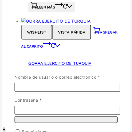
LEER MÁS
WISHLIST
VISTA RÁPIDA
AGREGAR
AL CARRITO
GORRA EJERCITO DE TURQUIA
$
35.000
Obligatorio
Nombre de usuario o correo electrónico
*
AGREGAR AL CARRITO
Obligatorio
Contraseña
*
Surmaquetas
Recuérdame