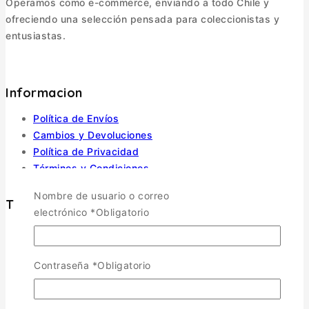
Operamos como e-commerce, enviando a todo Chile y
ofreciendo una selección pensada para coleccionistas y
entusiastas.
Informacion
Política de Envíos
Cambios y Devoluciones
Política de Privacidad
Términos y Condiciones
Nombre de usuario o correo
Tienda
electrónico
*
Obligatorio
Aviones
TOGGLE CHILD MENU
Contraseña
*
Obligatorio
Escala 1/72
Escala 1/48
Escala 1/144