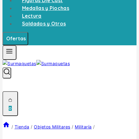
Figuras Die Cast
Medallas y Piochas
Lectura
Soldados y Otros
Ofertas
0
/
Tienda
/
Objetos Militares
/
Militaría
/