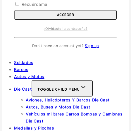
Escala 1/32
Recuérdame
Otras
ACCEDER
Helicópteros
¿Olvidaste la contraseña?
Vehiculos Militares
TOGGLE CHILD MENU
Escala 1/35
Don't have an account yet?
Sign up
Escala 1/72
Otras
Soldados
Barcos
Autos y Motos
Die Cast
TOGGLE CHILD MENU
Aviones, Helicópteros Y Barcos Die Cast
Autos, Buses y Motos Die Dast
Vehículos militares Carros Bombas y Camiones
Die Cast
Medallas y Piochas