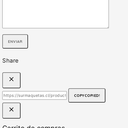
Share
COPY
COPIED!