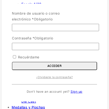
Escala 1/32
Otras
Nombre de usuario o correo
Helicópteros
electrónico
*
Obligatorio
Vehiculos Militares
TOGGLE CHILD MENU
Escala 1/35
Contraseña
*
Obligatorio
Escala 1/72
Otras
Soldados
Recuérdame
Barcos
Autos y Motos
ACCEDER
Die Cast
TOGGLE CHILD MENU
¿Olvidaste la contraseña?
Aviones, Helicópteros Y Barcos Die Cast
Autos, Buses y Motos Die Dast
Don't have an account yet?
Sign up
Vehículos militares Carros Bombas y Camiones
Die Cast
Medallas y Piochas