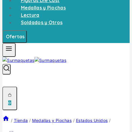
Figuras Die Cast
Medallas y Piochas
Lectura
Soldados y Otros
Ofertas
0
/
Tienda
/
Medallas y Piochas
/
Estados Unidos
/