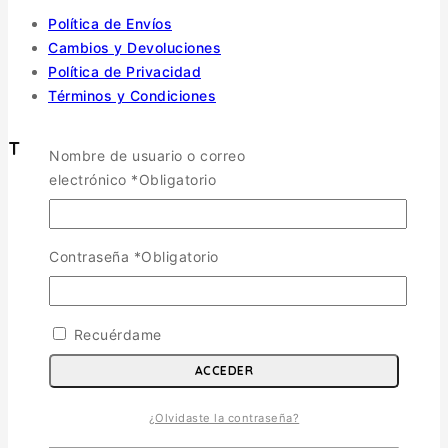
Política de Envíos
Cambios y Devoluciones
Política de Privacidad
Términos y Condiciones
Tienda
Nombre de usuario o correo
electrónico
*
Obligatorio
Aviones
TOGGLE CHILD MENU
Escala 1/72
Contraseña
*
Obligatorio
Escala 1/48
Escala 1/144
Escala 1/32
Recuérdame
Otras
Helicópteros
ACCEDER
Vehiculos Militares
TOGGLE CHILD MENU
¿Olvidaste la contraseña?
Escala 1/35