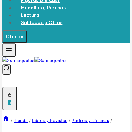
Figuras Die Cast
Medallas y Piochas
Lectura
Soldados y Otros
Ofertas
0
/
Tienda
/
Libros y Revistas
/
Perfiles y Láminas
/