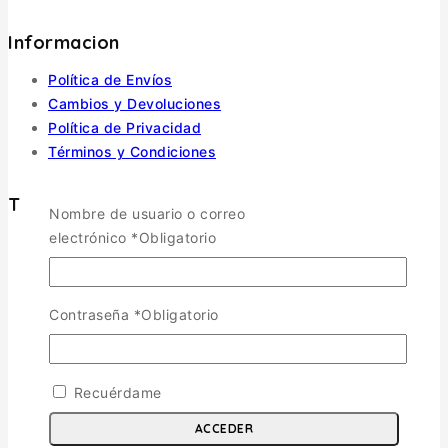
Informacion
Política de Envíos
Cambios y Devoluciones
Política de Privacidad
Términos y Condiciones
Tienda
Nombre de usuario o correo
electrónico
*
Obligatorio
Aviones
TOGGLE CHILD MENU
Escala 1/72
Contraseña
*
Obligatorio
Escala 1/48
Escala 1/144
Escala 1/32
Recuérdame
Otras
Helicópteros
ACCEDER