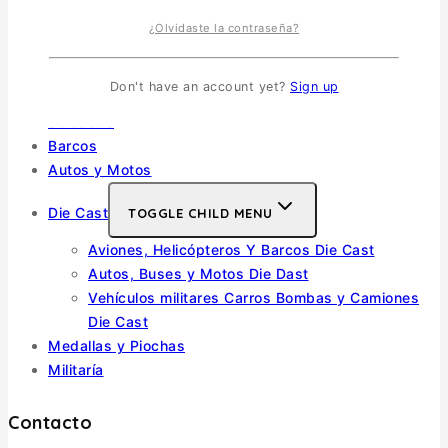
Vehiculos Militares
TOGGLE CHILD MENU
¿Olvidaste la contraseña?
Escala 1/35
Escala 1/72
Don't have an account yet?
Sign up
Otras
Soldados
Barcos
Autos y Motos
Die Cast
TOGGLE CHILD MENU
Aviones, Helicópteros Y Barcos Die Cast
Autos, Buses y Motos Die Dast
Vehículos militares Carros Bombas y Camiones
Die Cast
Medallas y Piochas
Militaría
Contacto