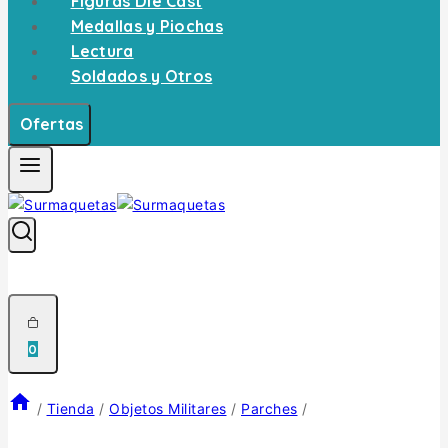
Figuras Die Cast
Medallas y Piochas
Lectura
Soldados y Otros
Ofertas
0
/
Tienda
/
Objetos Militares
/
Parches
/