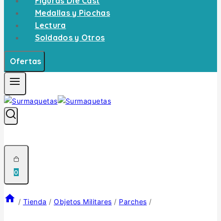
Figuras Die Cast
Medallas y Piochas
Lectura
Soldados y Otros
Ofertas
0
/
Tienda
/
Objetos Militares
/
Parches
/