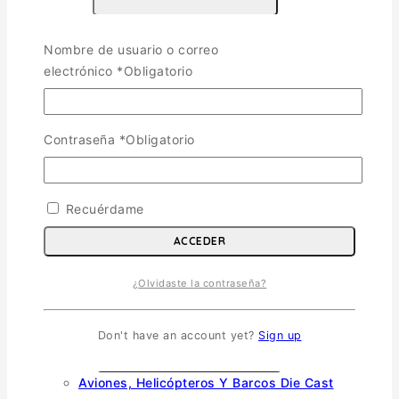
Escala 1/72
Escala 1/48
Nombre de usuario o correo
Escala 1/144
electrónico
*
Obligatorio
Escala 1/32
Otras
Helicópteros
Contraseña
*
Obligatorio
Vehiculos Militares
TOGGLE CHILD MENU
Escala 1/35
Recuérdame
Escala 1/72
ACCEDER
Otras
Soldados
¿Olvidaste la contraseña?
Barcos
Autos y Motos
Don't have an account yet?
Sign up
Die Cast
TOGGLE CHILD MENU
Aviones, Helicópteros Y Barcos Die Cast