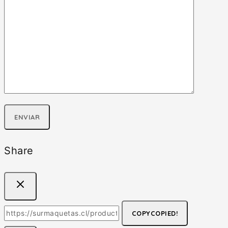
Share
COPY
COPIED!