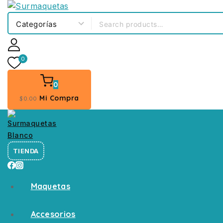
0
0
Mi Compra
$
0
.00
TIENDA
Maquetas
Accesorios