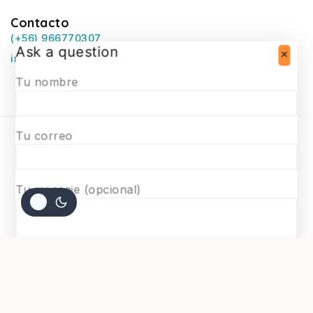
Contacto
(+56) 966770307
Ask a question
infosurmaquetas@surmaquetas.cl
Tu nombre
Tu correo
© 2026 Surmaquetas
Tu mensaje (opcional)
$
14.900
AGREGAR AL CARRITO
COMPRAR AHORA