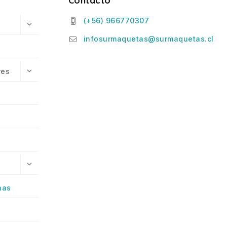
Contacto
(+56) 966770307
infosurmaquetas@surmaquetas.cl
res
has