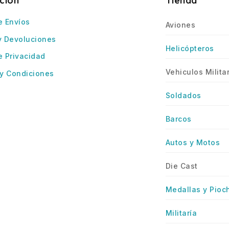
cion
Tienda
e Envíos
Aviones
y Devoluciones
Helicópteros
e Privacidad
Vehiculos Milita
y Condiciones
Soldados
Barcos
Autos y Motos
Die Cast
Medallas y Pioc
Militaría