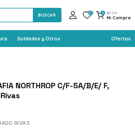
$
0
.00
0
0
BUSCAR
Mi Compra
Ofertas
ura
Soldados y Otros
IA NORTHROP C/F-5A/B/E/ F,
 Rivas
IAGO RIVAS