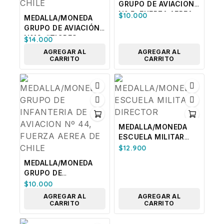
GRUPO DE AVIACION
Nº 5, FUERZA AEREA
$
10.000
MEDALLA/MONEDA
DE CHILE
GRUPO DE AVIACIÓN
N°12, “TIGRES
$
14.000
AUSTRALES” (F-5)
AGREGAR AL
AGREGAR AL
FUERZA AÉREA DE
CARRITO
CARRITO
CHILE
MEDALLA/MONEDA
ESCUELA MILITAR
DIRECTOR
$
12.900
MEDALLA/MONEDA
GRUPO DE
INFANTERIA DE
$
10.000
AVIACION Nº 44,
AGREGAR AL
AGREGAR AL
FUERZA AEREA DE
CARRITO
CARRITO
CHILE