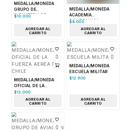
MEDALLA/MONEDA
MEDALLA/MONEDA
GRUPO DE
ACADEMIA
INFANTERIA DE
$
10.000
POLITECNICA
AVIACION Nº 44,
$
8.000
MILITAR. EJERCITO
FUERZA AEREA DE
AGREGAR AL
AGREGAR AL
DE CHILE
CHILE
CARRITO
CARRITO
MEDALLA/MONEDA
ESCUELA MILITAR
$
12.900
MEDALLA/MONEDA
OFICIAL DE LA
FUERZA AEREA DE
$
12.000
CHILE
AGREGAR AL
AGREGAR AL
CARRITO
CARRITO