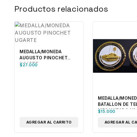
Productos relacionados
MEDALLA/MONEDA
AUGUSTO PINOCHET
UGARTE
$
27.000
MEDALLA/MONED
BATALLON DE TE
MECANIZADO Nº
$
15.000
“PATAGONIA”, EJ
AGREGAR AL CARRITO
AGREGAR AL C
DE CHILE