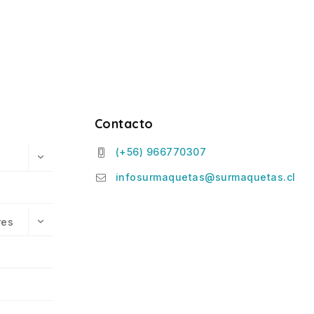
Contacto
(+56) 966770307
infosurmaquetas@surmaquetas.cl
res