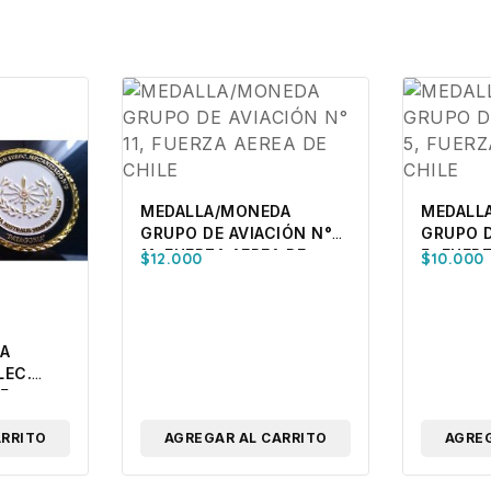
MEDALLA/MONEDA
MEDALL
GRUPO DE AVIACIÓN N°
GRUPO D
11, FUERZA AEREA DE
5, FUER
$
12.000
$
10.000
CHILE
CHILE
A
LEC.
 5
ERCITO
ARRITO
AGREGAR AL CARRITO
AGREG