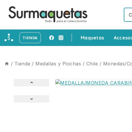
Maquetas
Acceso
TIENDA
/
Tienda
/
Medallas y Piochas
/
Chile
/
Monedas/Co