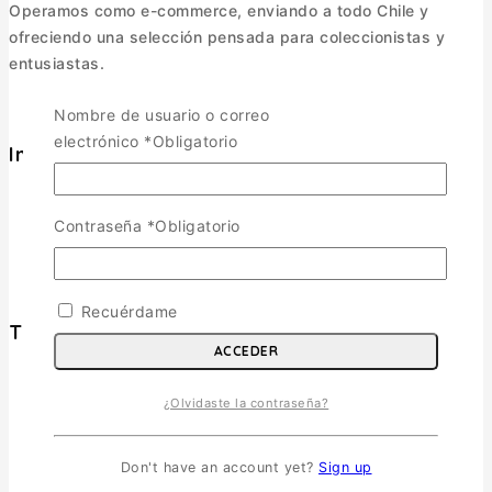
Operamos como e-commerce, enviando a todo Chile y
ofreciendo una selección pensada para coleccionistas y
entusiastas.
Nombre de usuario o correo
electrónico
*
Obligatorio
Informacion
Política de Envíos
Cambios y Devoluciones
Contraseña
*
Obligatorio
Política de Privacidad
Términos y Condiciones
Recuérdame
Tienda
ACCEDER
Aviones
TOGGLE CHILD MENU
¿Olvidaste la contraseña?
Escala 1/72
Escala 1/48
Don't have an account yet?
Sign up
Escala 1/144