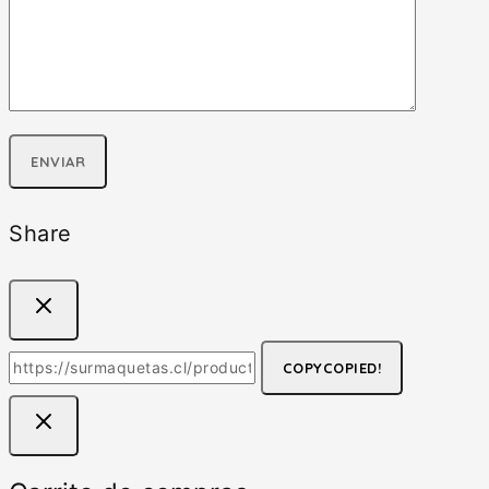
Share
COPY
COPIED!