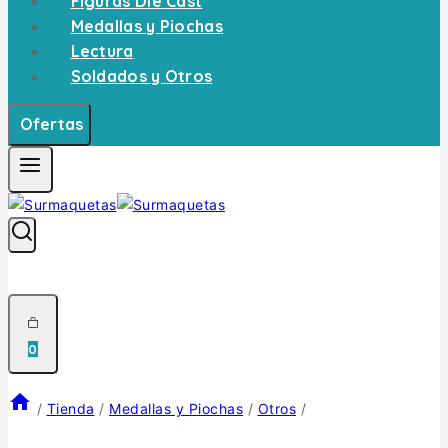
Figuras Die Cast
Medallas y Piochas
Lectura
Soldados y Otros
Ofertas
0
/
Tienda
/
Medallas y Piochas
/
Otros
/