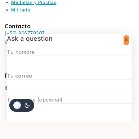
Medallas y Piochas
Militaría
Contacto
(+56) 966770307
Ask a question
infosurmaquetas@surmaquetas.cl
Tu nombre
Tu correo
© 2026 Surmaquetas
Tu mensaje (opcional)
$
60.000
AGREGAR AL CARRITO
COMPRAR AHORA