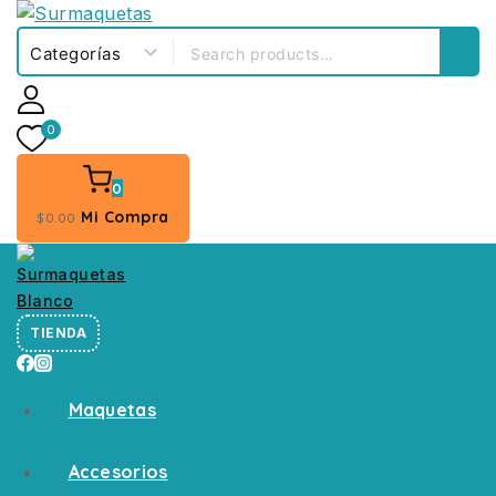
0
0
Mi Compra
$
0
.00
TIENDA
Maquetas
Accesorios