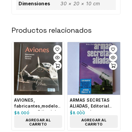
Dimensiones
30 × 20 × 10 cm
Productos relacionados
AVIONES,
ARMAS SECRETAS
fabricantes,modelos
ALIADAS, Editorial
y tecnica. Editorial
San Martin
$
8.000
$
8.000
NGV
AGREGAR AL
AGREGAR AL
CARRITO
CARRITO