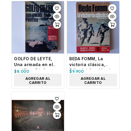
GOLFO DE LEYTE,
BEDA FOMM, La
Una armada en el
victoria clásica,
pacifico, Ed. San
Editorial San Martin
$
8.000
$
9.900
Martin
AGREGAR AL
AGREGAR AL
CARRITO
CARRITO