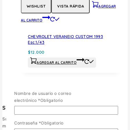
WISHLIST
VISTA RÁPIDA
AGREGAR
AL CARRITO
CHEVROLET VERANEIO CUSTOM 1993
Esc.1/43
$
12.000
AGREGAR AL CARRITO
Nombre de usuario o correo
electrónico
*
Obligatorio
Surmaquetas
Surmaquetas es una tienda online de maquetismo y
Contraseña
*
Obligatorio
modelismo ubicada en Valdivia, Región de Los Ríos. Nos