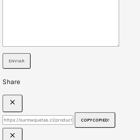
Share
COPY
COPIED!