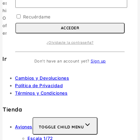
especializamos en maquetismo militar, figuras, libros de
historia y accesorios.
Recuérdame
Operamos como e-commerce, enviando a todo Chile y
ofreciendo una selección pensada para coleccionistas y
ACCEDER
entusiastas.
¿Olvidaste la contraseña?
Informacion
Don't have an account yet?
Sign up
Política de Envíos
Cambios y Devoluciones
Política de Privacidad
Términos y Condiciones
Tienda
Aviones
TOGGLE CHILD MENU
Escala 1/72