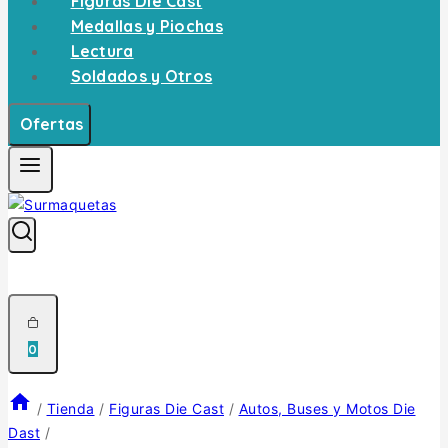
Figuras Die Cast
Medallas y Piochas
Lectura
Soldados y Otros
Ofertas
0
/
Tienda
/
Figuras Die Cast
/
Autos, Buses y Motos Die
Dast
/