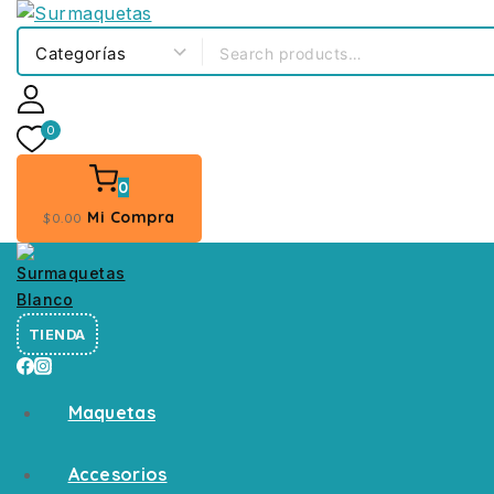
0
0
Mi Compra
$
0
.00
TIENDA
Maquetas
Accesorios