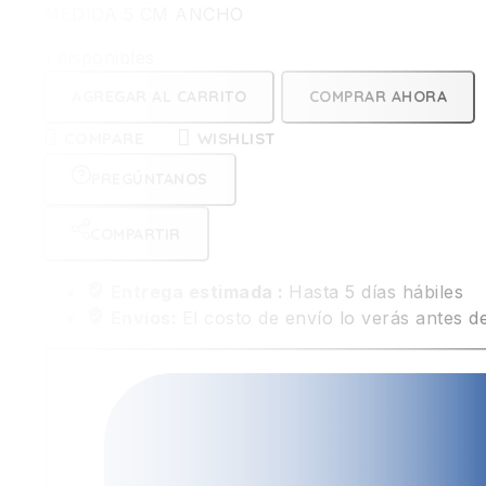
MEDIDA 5 CM ANCHO
1 disponibles
AGREGAR AL CARRITO
COMPRAR AHORA
COMPARE
WISHLIST
PREGÚNTANOS
COMPARTIR
Entrega estimada :
Hasta 5 días hábiles
Envíos:
El costo de envío lo verás antes de