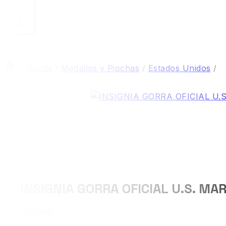
0
/
Tienda
/
Medallas y Piochas
/
Estados Unidos
/
INSIGNIA GORRA OFICIAL U.S. MA
$
15.000