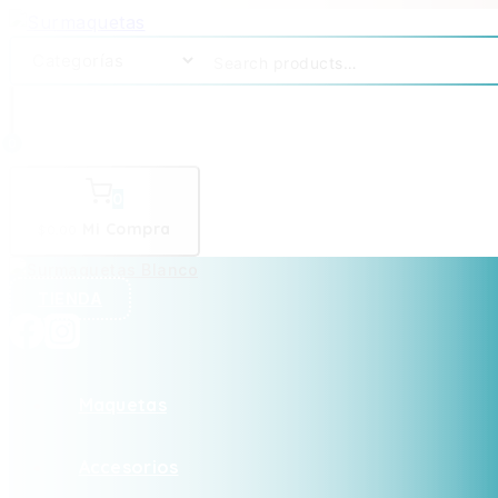
0
0
Mi Compra
$
0
.00
TIENDA
Maquetas
Accesorios