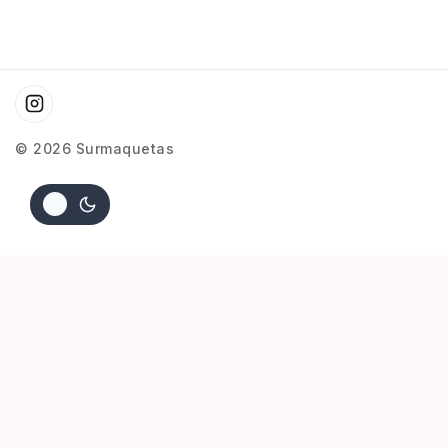
© 2026 Surmaquetas
FUERZA AEREA VOL.178 AÑO 1987
$
6.000
2 disponibles
AGREGAR AL CARRITO
COMPRAR AHORA