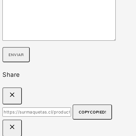
Share
COPY
COPIED!