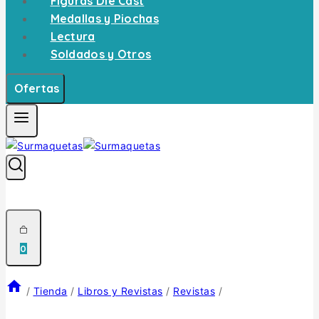
Figuras Die Cast
Medallas y Piochas
Lectura
Soldados y Otros
Ofertas
0
/
Tienda
/
Libros y Revistas
/
Revistas
/