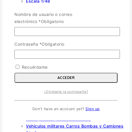
Escala 1/48
Escala 1/144
Nombre de usuario o correo
Escala 1/32
electrónico
*
Obligatorio
Otras
Helicópteros
Vehiculos Militares
TOGGLE CHILD MENU
Contraseña
*
Obligatorio
Escala 1/35
Escala 1/72
Recuérdame
Otras
Soldados
ACCEDER
Barcos
Autos y Motos
¿Olvidaste la contraseña?
Die Cast
TOGGLE CHILD MENU
Don't have an account yet?
Sign up
Aviones, Helicópteros Y Barcos Die Cast
Autos, Buses y Motos Die Dast
Vehículos militares Carros Bombas y Camiones