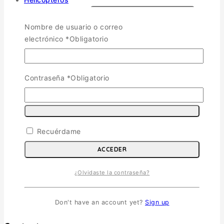
Vehiculos Militares
TOGGLE CHILD MENU
Nombre de usuario o correo
electrónico
*
Obligatorio
Escala 1/35
Escala 1/72
Otras
Soldados
Contraseña
*
Obligatorio
Barcos
Autos y Motos
Die Cast
TOGGLE CHILD MENU
Recuérdame
Aviones, Helicópteros Y Barcos Die Cast
ACCEDER
Autos, Buses y Motos Die Dast
Vehículos militares Carros Bombas y Camiones
¿Olvidaste la contraseña?
Die Cast
Medallas y Piochas
Militaría
Don't have an account yet?
Sign up