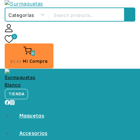
0
0
Mi Compra
$
0
.00
TIENDA
Maquetas
Accesorios