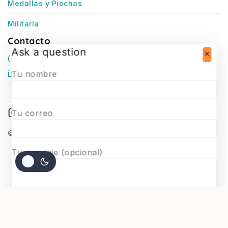
Medallas y Piochas
Militaría
Contacto
Ask a question
(+56) 966770307
infosurmaquetas@surmaquetas.cl
Tu nombre
Tu correo
© 2026 Surmaquetas
Tu mensaje (opcional)
$
75.000
AGREGAR AL CARRITO
COMPRAR AHORA