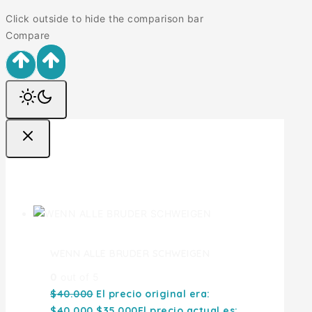
Click outside to hide the comparison bar
Compare
Ofertas
WENN ALLE BRUDER SCHWEIGEN
0
out of 5
$
40.000
El precio original era:
$40.000.
$
35.000
El precio actual es: