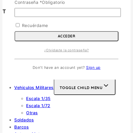
Contraseña
*
Obligatorio
Tienda
Recuérdame
Aviones
TOGGLE CHILD MENU
ACCEDER
Escala 1/72
Escala 1/48
¿Olvidaste la contraseña?
Escala 1/144
Escala 1/32
Otras
Don't have an account yet?
Sign up
Helicópteros
Vehiculos Militares
TOGGLE CHILD MENU
Escala 1/35
Escala 1/72
Otras
Soldados
Barcos