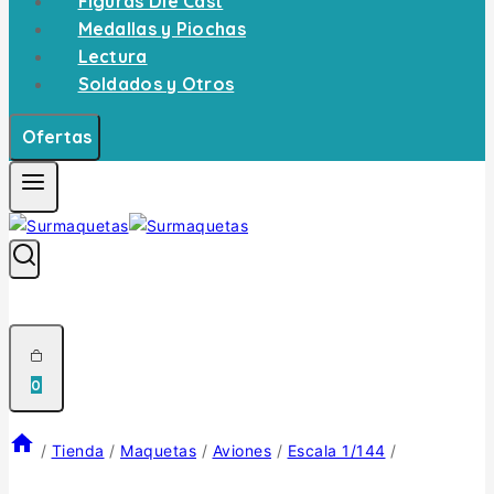
Figuras Die Cast
Medallas y Piochas
Lectura
Soldados y Otros
Ofertas
0
/
Tienda
/
Maquetas
/
Aviones
/
Escala 1/144
/