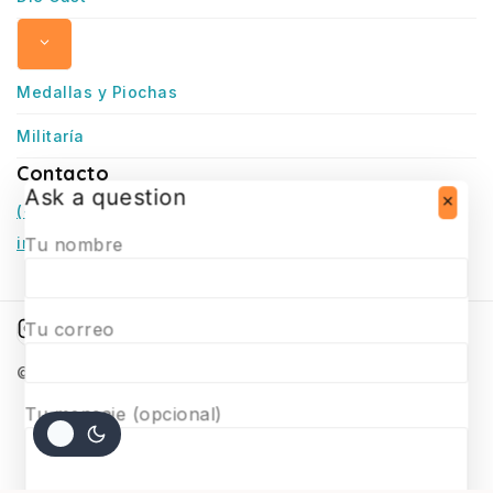
Medallas y Piochas
Militaría
Contacto
Ask a question
(+56) 966770307
infosurmaquetas@surmaquetas.cl
Tu nombre
Tu correo
© 2026 Surmaquetas
Tu mensaje (opcional)