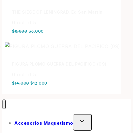
THE SIEGE OF LENINGRAD. Ed San Martin
0
out of 5
$
8.000
$
6.000
FIGURA PLOMO GUERRA DEL PACIFICO (09)
0
out of 5
$
14.000
$
12.000
Accesorios Maquetismo