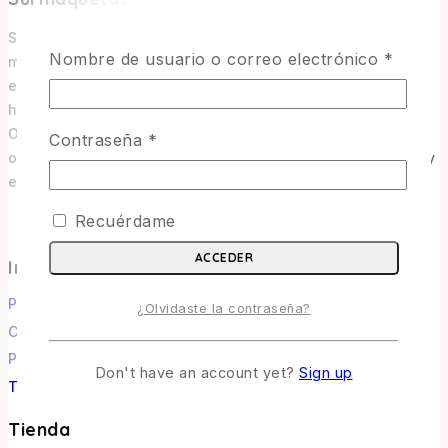
Surmaquetas es una tienda online de maquetismo y
Nombre de usuario o correo electrónico
*
modelismo ubicada en Valdivia, Región de Los Ríos. Nos
especializamos en maquetismo militar, figuras, libros de
historia y accesorios.
Operamos como e-commerce, enviando a todo Chile y
Contraseña
*
ofreciendo una selección pensada para coleccionistas y
entusiastas.
Recuérdame
ACCEDER
Informacion
Política de Envíos
¿Olvidaste la contraseña?
Cambios y Devoluciones
Política de Privacidad
Don't have an account yet?
Sign up
Términos y Condiciones
Tienda