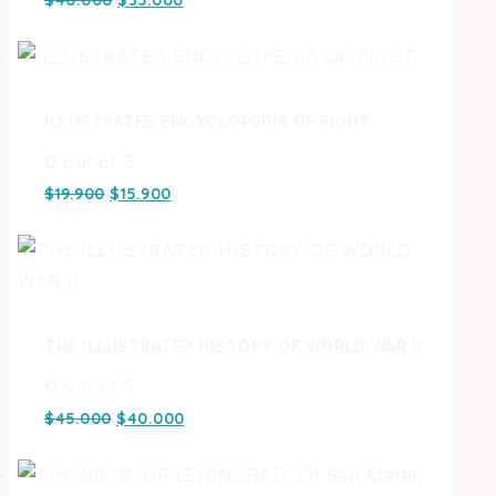
ILLUSTRATED ENCYCLOPEDIA OF FIGHT
0
out of 5
$
19.900
$
15.900
THE ILLUSTRATED HISTORY OF WORLD WAR II
0
out of 5
$
45.000
$
40.000