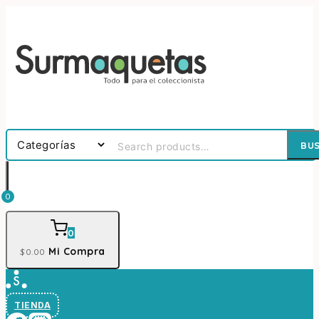
BU
0
0
Mi Compra
$
0
.00
TIENDA