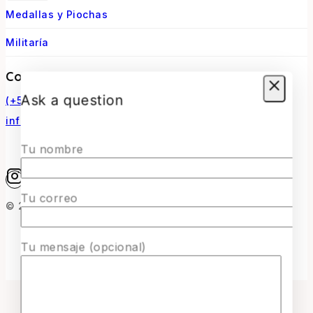
Medallas y Piochas
Militaría
Contacto
Ask a question
(+56) 966770307
infosurmaquetas@surmaquetas.cl
Tu nombre
Tu correo
© 2026 Surmaquetas
Tu mensaje (opcional)