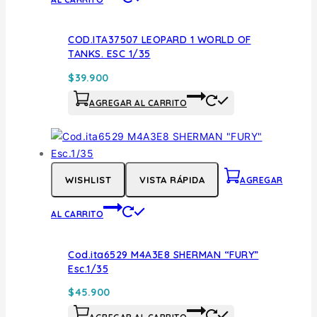
COD.ITA37507 LEOPARD 1 WORLD OF
TANKS. ESC 1/35
$
39.900
AGREGAR AL CARRITO
WISHLIST
VISTA RÁPIDA
AGREGAR
AL CARRITO
Cod.ita6529 M4A3E8 SHERMAN “FURY”
Esc.1/35
$
45.900