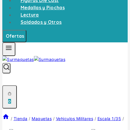
Figuras Die Cast
Medallas y Piochas
Lectura
Soldados y Otros
Ofertas
0
/
Tienda
/
Maquetas
/
Vehiculos Militares
/
Escala 1/35
/