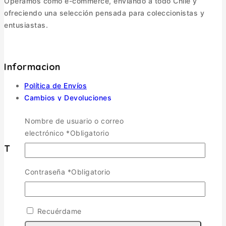
Operamos como e-commerce, enviando a todo Chile y
ofreciendo una selección pensada para coleccionistas y
entusiastas.
Informacion
Política de Envíos
Cambios y Devoluciones
Política de Privacidad
Nombre de usuario o correo
Términos y Condiciones
electrónico
*
Obligatorio
Tienda
Contraseña
*
Obligatorio
Aviones
TOGGLE CHILD MENU
Escala 1/72
Escala 1/48
Recuérdame
Escala 1/144