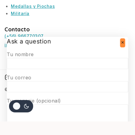
Medallas y Piochas
Militaría
Contacto
(+56) 966770307
Ask a question
infosurmaquetas@surmaquetas.cl
Tu nombre
Tu correo
© 2026 Surmaquetas
Tu mensaje (opcional)
$
40.900
AGREGAR AL CARRITO
COMPRAR AHORA