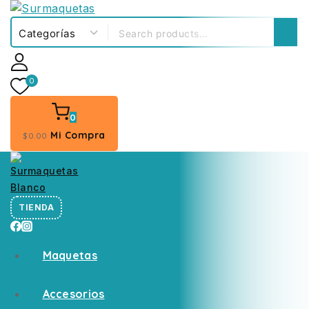
0
0
Mi Compra
$
0
.00
TIENDA
Maquetas
Accesorios