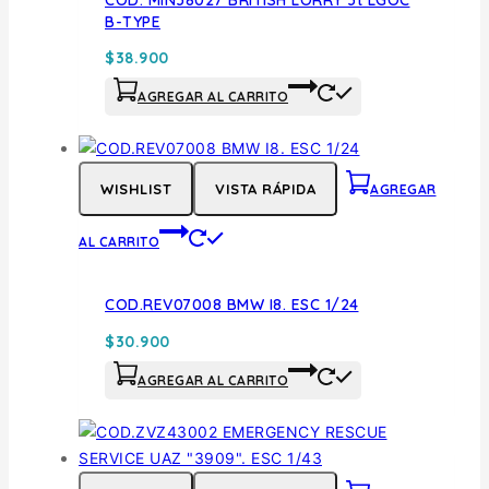
B-TYPE
$
38.900
AGREGAR AL CARRITO
WISHLIST
VISTA RÁPIDA
AGREGAR
AL CARRITO
COD.REV07008 BMW I8. ESC 1/24
$
30.900
AGREGAR AL CARRITO