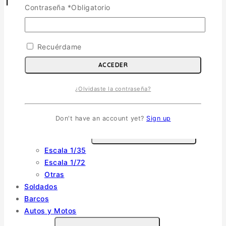
Tienda
Contraseña
*
Obligatorio
Aviones
TOGGLE CHILD MENU
Recuérdame
Escala 1/72
Escala 1/48
ACCEDER
Escala 1/144
Escala 1/32
¿Olvidaste la contraseña?
Otras
Helicópteros
Don't have an account yet?
Sign up
Vehiculos Militares
TOGGLE CHILD MENU
Escala 1/35
Escala 1/72
Otras
Soldados
Barcos
Autos y Motos