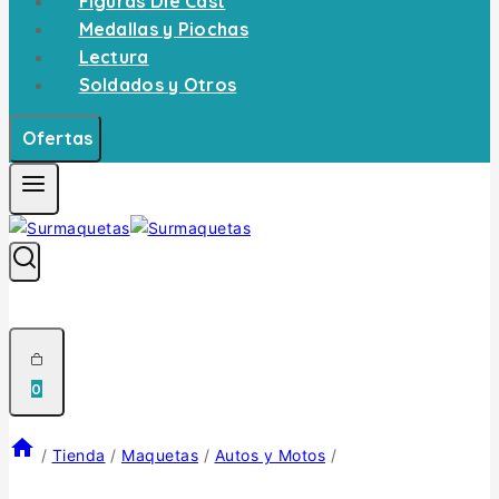
Figuras Die Cast
Medallas y Piochas
Lectura
Soldados y Otros
Ofertas
0
/
Tienda
/
Maquetas
/
Autos y Motos
/