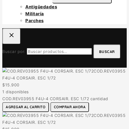
Antigüedades
Militaría
Parches
Buscar por:
BUSCAR
COD.REV03955
F4U-4 CORSAIR. ESC 1/72
$
15.900
1 disponibles
COD.REV03955 F4U-4 CORSAIR. ESC 1/72 cantidad
AGREGAR AL CARRITO
COMPRAR AHORA
COD.REV03955
F4U-4 CORSAIR. ESC 1/72