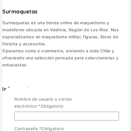
Surmaquetas
Surmaquetas es una tienda online de maquetismo y
modelismo ubicada en Valdivia, Región de Los Ríos. Nos
especializamos en maquetismo militar, figuras, libros de
historia y accesorios.
Operamos como e-commerce, enviando a todo Chile y
ofreciendo una selección pensada para coleccionistas y
entusiastas.
Informacion
Nombre de usuario o correo
Política de Envíos
electrónico
*
Obligatorio
Cambios y Devoluciones
Política de Privacidad
Términos y Condiciones
Contraseña
*
Obligatorio