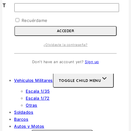
Tienda
Recuérdame
Aviones
TOGGLE CHILD MENU
ACCEDER
Escala 1/72
Escala 1/48
¿Olvidaste la contraseña?
Escala 1/144
Escala 1/32
Otras
Don't have an account yet?
Sign up
Helicópteros
Vehiculos Militares
TOGGLE CHILD MENU
Escala 1/35
Escala 1/72
Otras
Soldados
Barcos
Autos y Motos