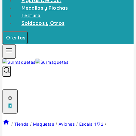
Figuras Die Cast
Medallas y Piochas
Lectura
Soldados y Otros
Ofertas
0
/
Tienda
/
Maquetas
/
Aviones
/
Escala 1/72
/