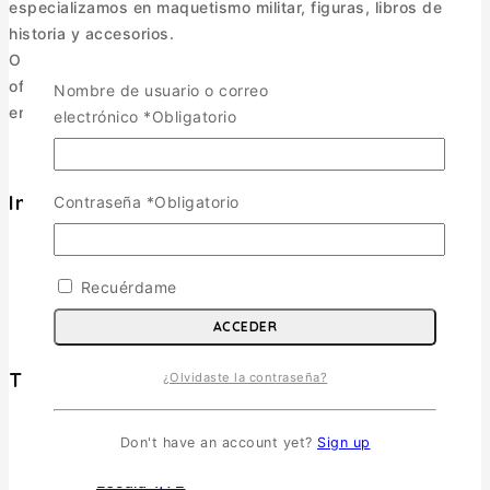
especializamos en maquetismo militar, figuras, libros de
historia y accesorios.
Operamos como e-commerce, enviando a todo Chile y
ofreciendo una selección pensada para coleccionistas y
Nombre de usuario o correo
entusiastas.
electrónico
*
Obligatorio
Informacion
Contraseña
*
Obligatorio
Política de Envíos
Cambios y Devoluciones
Recuérdame
Política de Privacidad
Términos y Condiciones
ACCEDER
Tienda
¿Olvidaste la contraseña?
Aviones
TOGGLE CHILD MENU
Don't have an account yet?
Sign up
Escala 1/72