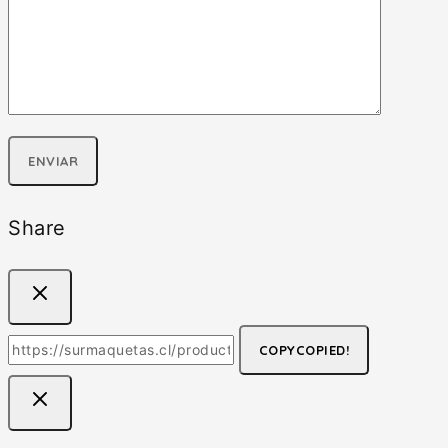
Share
COPY
COPIED!