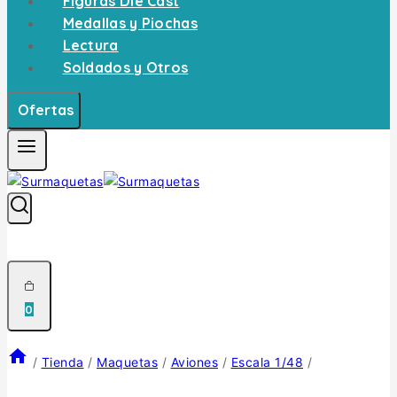
Figuras Die Cast
Medallas y Piochas
Lectura
Soldados y Otros
Ofertas
0
/
Tienda
/
Maquetas
/
Aviones
/
Escala 1/48
/