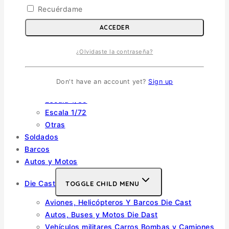
Recuérdame
Escala 1/48
Escala 1/144
ACCEDER
Escala 1/32
Otras
¿Olvidaste la contraseña?
Helicópteros
Vehiculos Militares
TOGGLE CHILD MENU
Don't have an account yet?
Sign up
Escala 1/35
Escala 1/72
Otras
Soldados
Barcos
Autos y Motos
Die Cast
TOGGLE CHILD MENU
Aviones, Helicópteros Y Barcos Die Cast
Autos, Buses y Motos Die Dast
Vehículos militares Carros Bombas y Camiones