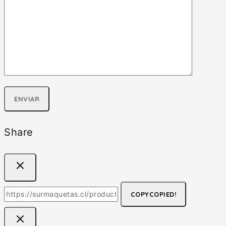
Share
COPY
COPIED!