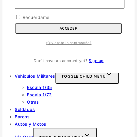
Aviones
TOGGLE CHILD MENU
Recuérdame
Escala 1/72
ACCEDER
Escala 1/48
Escala 1/144
¿Olvidaste la contraseña?
Escala 1/32
Otras
Don't have an account yet?
Sign up
Helicópteros
Vehiculos Militares
TOGGLE CHILD MENU
Escala 1/35
Escala 1/72
Otras
Soldados
Barcos
Autos y Motos