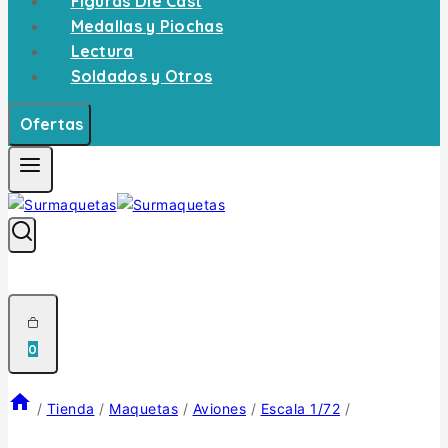
Figuras Die Cast
Medallas y Piochas
Lectura
Soldados y Otros
Ofertas
0
/
Tienda
/
Maquetas
/
Aviones
/
Escala 1/72
/