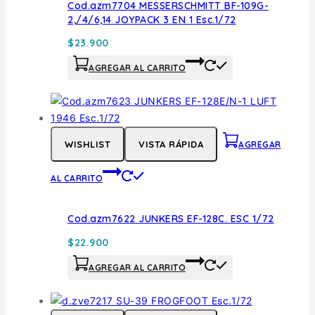
Cod.azm7704 MESSERSCHMITT BF-109G-
2,/4/6,14 JOYPACK 3 EN 1 Esc.1/72
$
23.900
AGREGAR AL CARRITO
WISHLIST
VISTA RÁPIDA
AGREGAR
AL CARRITO
Cod.azm7622 JUNKERS EF-128C. ESC 1/72
$
22.900
AGREGAR AL CARRITO