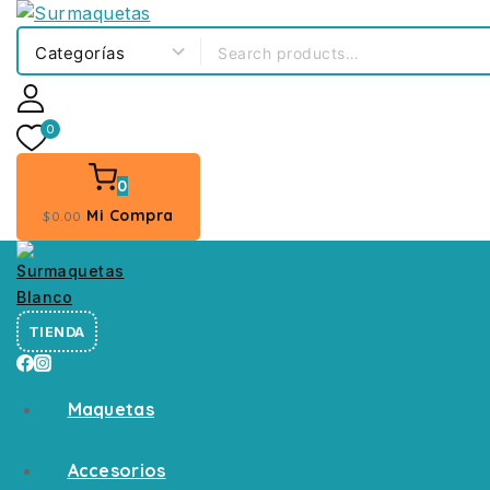
0
0
Mi Compra
$
0
.00
TIENDA
Maquetas
Accesorios