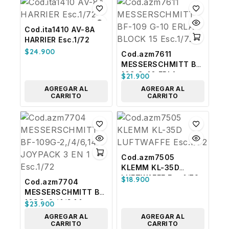
Cod.ita1410 AV-8A
HARRIER Esc.1/72
$
24.900
Cod.azm7611
MESSERSCHMITT BF-
109 G-10 ERLA
$
21.900
BLOCK 15 Esc.1/72
AGREGAR AL
AGREGAR AL
CARRITO
CARRITO
Cod.azm7505
KLEMM KL-35D
LUFTWAFFE Esc.1/72
$
18.900
Cod.azm7704
MESSERSCHMITT BF-
109G-2,/4/6,14
$
23.900
JOYPACK 3 EN 1
AGREGAR AL
AGREGAR AL
Esc.1/72
CARRITO
CARRITO