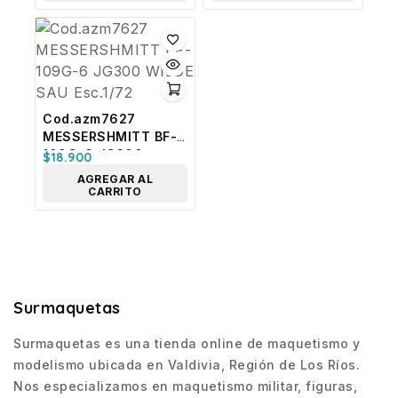
Cod.azm7627
MESSERSHMITT BF-
109G-6 JG300
$
18.900
WILDE SAU Esc.1/72
AGREGAR AL
CARRITO
Surmaquetas
Surmaquetas es una tienda online de maquetismo y
modelismo ubicada en Valdivia, Región de Los Ríos.
Nos especializamos en maquetismo militar, figuras,